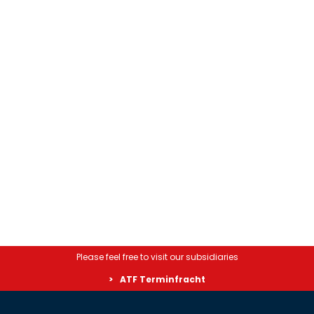
Please feel free to visit our subsidiaries
ATF Terminfracht